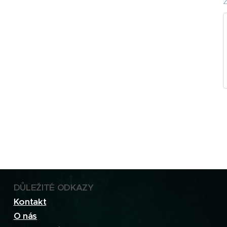
DŮLEŽITÉ ODKAZY
Kontakt
O nás