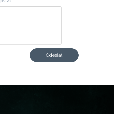
Zpráva
Odeslat