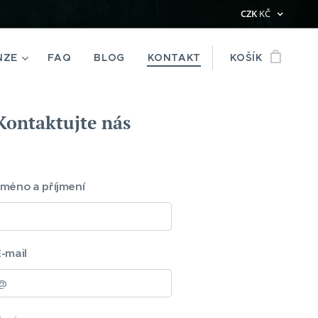
CZK
KČ
NZE
FAQ
BLOG
KONTAKT
KOŠÍK
Kontaktujte nás
méno a příjmení
-mail