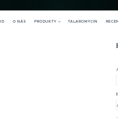
OD
O NÁS
PRODUKTY
TALAROMYCIN
RECE
J
E