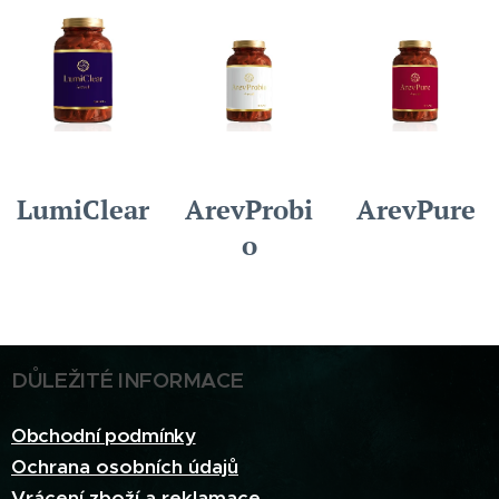
LumiClear
ArevProbi
ArevPure
o
DŮLEŽITÉ INFORMACE
Obchodní podmínky
Ochrana osobních údajů
Vrácení zboží a reklamace