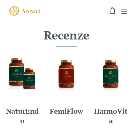
Recenze
NaturEnd
FemiFlow
HarmoVit
o
a