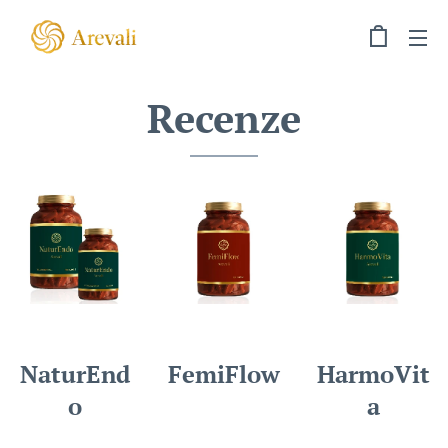
Recenze
NaturEnd
FemiFlow
HarmoVit
o
a