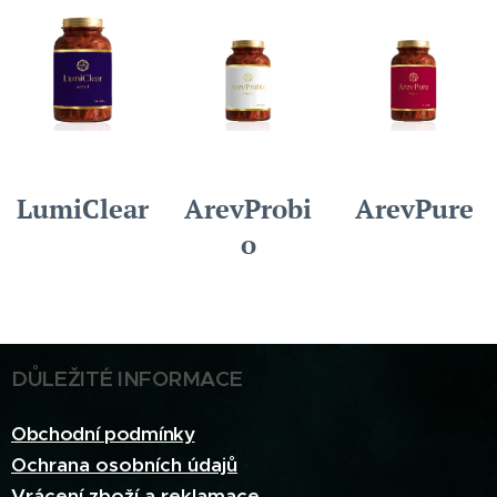
LumiClear
ArevProbi
ArevPure
o
DŮLEŽITÉ INFORMACE
Obchodní podmínky
Ochrana osobních údajů
Vrácení zboží a reklamace